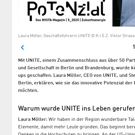
Laura Möller, Geschäftsführerin UNITE © K.I.E.Z. Viktor Strass
1
Mit UNITE, einem Zusammenschluss aus über 50 Partne
und Gesellschaft in Berlin und Brandenburg, wurde kü
ups geschaffen. Laura Möller, CEO von UNITE, und Stef
Berlin, erklären, wie sie das innovative Potenzial 
möchten.
Warum wurde UNITE ins Leben gerufe
Laura Möller:
Wir haben in der Region wunderbare Tal
Elemente, damit mehr Leute gründen. Das beginnt ber
Denken in die Hochschulen zu bringen. An der US-Univ