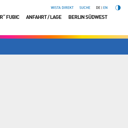
WISTA DIREKT
SUCHE
DE
EN
R“ FUBIC
ANFAHRT / LAGE
BERLIN SÜDWEST