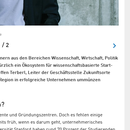
e
Steffe
 / 2
rn aus den Bereichen Wissenschaft, Wirtschaft, Politik
rzlich ein Ökosystem für wissenschaftsbasierte Start-
fen Terberl, Leiter der Geschäftsstelle Zukunftsorte
der Region in erfolgreiche Unternehmen ummünzen
n?
ente und Gründungszentren. Doch es fehlen einige
eits früh, wenn es darum geht, unternehmerisches
ersität Stanford haben rund 70 Prozent der Studierenden