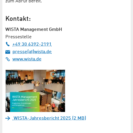
zum Abruf bereit.
Kontakt:
WISTA Management GmbH
Pressestelle
+49 30 6392-2191
presse(at)wista.de
www.wista.de
WISTA-Jahresbericht 2025 (2 MB)