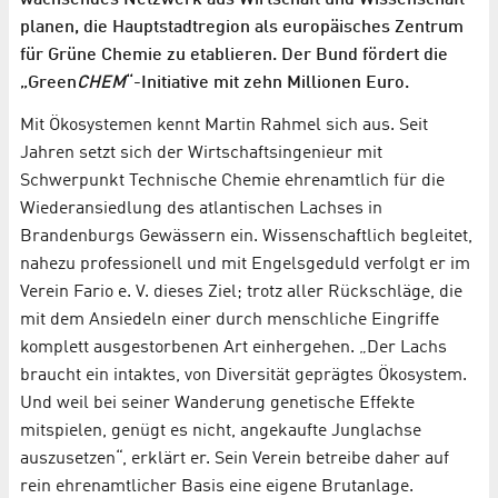
wachsendes Netzwerk aus Wirtschaft und Wissenschaft
planen, die Hauptstadtregion als europäisches Zentrum
für Grüne Chemie zu etablieren. Der Bund fördert die
„Green
CHEM
“-Initiative mit zehn Millionen Euro.
Mit Ökosystemen kennt Martin Rahmel sich aus. Seit
Jahren setzt sich der Wirtschaftsingenieur mit
Schwerpunkt Technische Chemie ehrenamtlich für die
Wiederansiedlung des atlantischen Lachses in
Brandenburgs Gewässern ein. Wissenschaftlich begleitet,
nahezu professionell und mit Engelsgeduld verfolgt er im
Verein Fario e. V. dieses Ziel; trotz aller Rückschläge, die
mit dem Ansiedeln einer durch menschliche Eingriffe
komplett ausgestorbenen Art einhergehen. „Der Lachs
braucht ein intaktes, von Diversität geprägtes Ökosystem.
Und weil bei seiner Wanderung genetische Effekte
mitspielen, genügt es nicht, angekaufte Junglachse
auszusetzen“, erklärt er. Sein Verein betreibe daher auf
rein ehrenamtlicher Basis eine eigene Brutanlage.