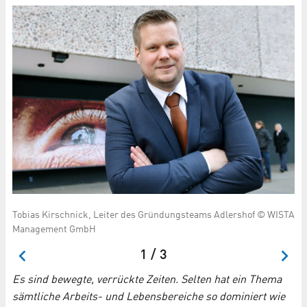
in
Tobias Kirschnick, Leiter des Gründungsteams Adlershof © WISTA
La
Management GmbH
Gr
1 / 3
Es sind bewegte, verrückte Zeiten. Selten hat ein Thema
sämtliche Arbeits- und Lebensbereiche so dominiert wie