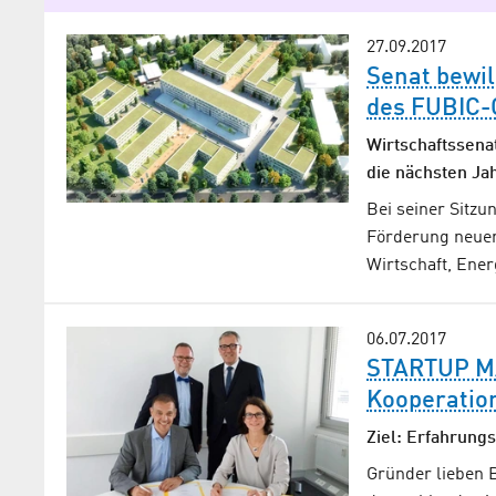
27.09.2017
Senat bewil
des FUBIC-
Wirtschaftssena
die nächsten Jah
Bei seiner Sitzu
Förderung neuer 
Broschüre: FU
Wirtschaft, Ene
Zukunft
Der neue Innovation
06.07.2017
direkter Nachbarscha
STARTUP M
Universität Berlin (F
Kooperation
WISTA Management
Ziel: Erfahrung
pdf (4,63 MB)
Gründer lieben 