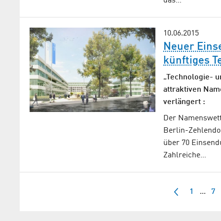
das…
10.06.2015
Neuer Eins
künftiges 
„Technologie- u
attraktiven Name
verlängert :
Der Namenswett
Berlin-Zehlendor
über 70 Einsend
Zahlreiche…
1
...
7