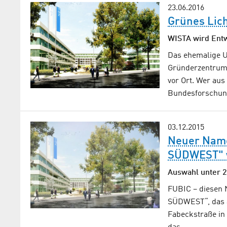
23.06.2016
Grünes Lic
WISTA wird Entw
Das ehemalige U
Gründerzentrum 
vor Ort. Wer aus
Bundesforschun
03.12.2015
Neuer Name
SÜDWEST" 
Auswahl unter 
FUBIC – diesen 
SÜDWEST“, das a
Fabeckstraße in