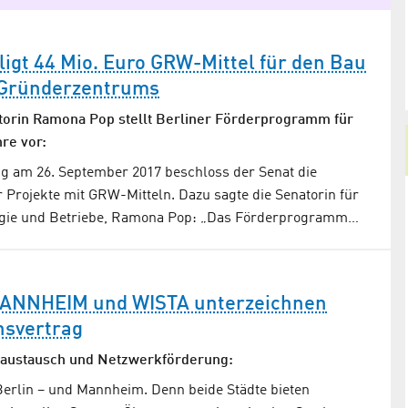
ligt 44 Mio. Euro GRW-Mittel für den Bau
Gründerzentrums
torin Ramona Pop stellt Berliner Förderprogramm für
re vor:
ng am 26. September 2017 beschloss der Senat die
Projekte mit GRW-Mitteln. Dazu sagte die Senatorin für
BIC heißt
Potenzial: FUBIC
rgie und Betriebe, Ramona Pop: „Das Förderprogramm…
Potenzial – Das WISTA-Magazin
Ausgabe FUBIC 2020
scampus in
ft zur Freien
pdf (2,75 MB)
ANNHEIM und WISTA unterzeichnen
UB). Hrsg.:
s­vertrag
 GmbH 2021
saustausch und Netzwerk­förderung:
Berlin – und Mannheim. Denn beide Städte bieten